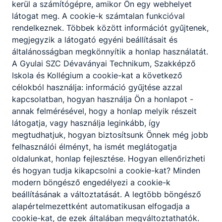
kerül a számítógépre, amikor Ön egy webhelyet
demográfiai folyamatok említett változása győzte
látogat meg. A cookie-k számtalan funkcióval
meg a helyi képviselő-testületet arról, hogy a
rendelkeznek. Többek között információt gyűjtenek,
településnek saját középiskolára van szüksége. Az
megjegyzik a látogató egyéni beállításait és
1997. szeptember 18-i testületi ülésen határozat
általánosságban megkönnyítik a honlap használatát.
született az önálló szakképző iskola
A Gyulai SZC Dévaványai Technikum, Szakképző
megalapításáról.
Iskola és Kollégium a cookie-kat a következő
Az 1998/99-es tanévre a dévaványai fiatalok már
célokból használja: információ gyűjtése azzal
a helyi Eötvös József Gimnázium és Szakképző
kapcsolatban, hogyan használja Ön a honlapot -
Iskolába iratkozhattak be, amely akkor a
annak felmérésével, hogy a honlap melyik részeit
Széchenyi utcában, egy földszintes épületben
látogatja, vagy használja leginkább, így
működött. A városi rangra pályázó nagyközség
megtudhatjuk, hogyan biztosítsunk Önnek még jobb
jelentős saját erőfeszítéssel és különböző
felhasználói élményt, ha ismét meglátogatja
pályázatokkal nyert anyagi források
oldalunkat, honlap fejlesztése. Hogyan ellenőrizheti
felhasználásával közel kétszázmillió forintos
és hogyan tudja kikapcsolni a cookie-kat? Minden
költséggel új iskolaépületet teremtett, melyet
modern böngésző engedélyezi a cookie-k
1999. augusztus 29-én avattak fel. Az
beállításának a változtatását. A legtöbb böngésző
egyemeletes neoklasszicista stílusú épületben 12
alapértelmezettként automatikusan elfogadja a
tanterem, kémiai előadó, számítástechnikai
cookie-kat, de ezek általában megváltoztathatók.