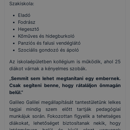
Szakiskola:
Eladó
Fodrász
Hegesztő
Kőműves és hidegburkoló
Panziós és falusi vendéglátó
Szociális gondozó és ápoló
Az iskolaépületben kollégium is működik, ahol 25
diákot várnak a kényelmes szobák.
„
Semmit sem lehet megtanítani egy embernek.
Csak segíteni benne, hogy rátaláljon önmagán
belül.”
Galileo Galilei megállapítását tantestületünk lelkes
tagjai mindig szem előtt tartják pedagógiai
munkájuk során. Fokozottan figyelik a tehetséges
diákokat, lehetőséget biztosítanak nekik, hogy
intézményen belül és kívül részt vegyenek