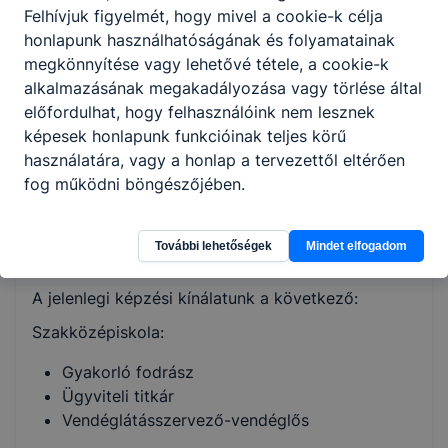
szaktanterem, fodrász és nőiruha-készítő
Felhívjuk figyelmét, hogy mivel a cookie-k célja
tanműhely ünnepségek lebonyolítására impozáns
honlapunk használhatóságának és folyamatainak
aula és könyvtár van, a tanítás végeztével pedig a
megkönnyítése vagy lehetővé tétele, a cookie-k
tágas ebédlőben étkezhetnek a diákok.
alkalmazásának megakadályozása vagy törlése által
előfordulhat, hogy felhasználóink nem lesznek
Az utóbbi években átalakult a képzési kínálatunk:
képesek honlapunk funkcióinak teljes körű
a gimnáziumi képzés helyett szakközépiskolai
használatára, vagy a honlap a tervezettől eltérően
osztályokat indítunk, melyekben érettségi mellett,
fog működni böngészőjében.
ügyvitel, szépészet és vendéglátás szakirányra is
készítjük a diákokat. A szakiskolai osztályokban
ösztöndíjas hiányszakmákat is tanulhatnak
További lehetőségek
Mindet elfogadom
tanulóink.
A jelenlegi képzési kínálatunk a következő:
Szakközépiskola:
Gyakorló fodrász
Ügyviteli titkár
Vendéglátásszervező-vendéglős