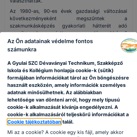
választhattak.
Az 1980-as, 90-es évek gazdasági változásai
következményeként megszűntek a
szakmunkásképzés gyakorlati hátterét adó
nagyüzemek s emiatt a zsugorodó szakképző
iskolák elsősorban a vidékről, így a Dévaványáról
Az Ön adatainak védelme fontos
bejáró tanulókról mondtak le. Ezt látva döntött az
számunkra
önkormányzat 1992-ben úgy, hogy asztalos és
nőiruha-készítő szakképzést indít a
A Gyulai SZC Dévaványai Technikum, Szakképző
gyomaendrődi 617. számú Ipari Szakmunkásképző
Iskola és Kollégium honlapja cookie-k (sütik)
Intézet kihelyezett tagozataként. Öt évvel később
formájában információkat tárol az Ön böngészésre
az anyaiskolát összevonták egy másik
használt eszközén, amely információk személyes
szakmunkásképzővel. Ez a névváltozáson túl
adatnak minősülhetnek. Az alábbiakban
/ezután Bethlen Gábor Mezőgazdasági és Ipari
lehetősége van dönteni arról, hogy mely típusú
szakképző Iskolának hívták / bizonytalanságot is
cookie-k alkalmazását kívánja engedélyezni. A
magával vont: nyilvánvaló lett, hogy a kihelyezett
cookie-k alkalmazásáról teljeskörű információkat a
tagozat a beleszólás joga nélkül teljesen
Cookie tájékoztatóban
talál.
kiszolgáltatott egy másik település iskolapolitikai
Mi az a cookie? A cookie egy kis fájl, amely akkor
döntéseinek. Ez a körülmény, valamint a