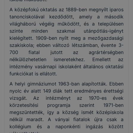
A középfokú oktatás az 1889-ben megnyílt iparos
tanonciskolával kezdődött, amely a második
világháború végéig működött, és a településen
szinte minden szakmai utánpótlás-igényt
kielégített. 1909-ben nyílt meg a mezőgazdasági
szakiskola; ebben változó létszámban, évente 3-
700 fiatal jutott az agrártérségben
nélkülözhetetlen ismeretekhez. Emellett az
intézmény vasárnapi iskolaként általános oktatási
funkciókat is ellátott.
A helyi gimnáziumot 1963-ban alapították. Ebben
nyolc év alatt 149 diák tett eredményes érettségi
vizsgát. Az intézményt az 1970-es évek
körzetesítési programja szerint 1971-ben
megszüntették, így a község ismét középiskola
nélkül maradt. A ványai fiatalok újra csak a
kollégium és a naponkénti ingázás között