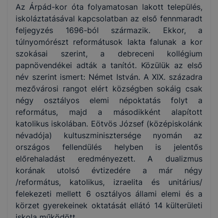
Az Árpád-kor óta folyamatosan lakott település,
iskoláztatásával kapcsolatban az első fennmaradt
feljegyzés 1696-ból származik. Ekkor, a
túlnyomórészt reformátusok lakta falunak a kor
szokásai szerint, a debreceni kollégium
papnövendékei adták a tanítót. Közülük az első
név szerint ismert: Német István. A XIX. századra
mezővárosi rangot elért községben sokáig csak
négy osztályos elemi népoktatás folyt a
református, majd a másodikként alapított
katolikus iskolában. Eötvös József (középiskolánk
névadója) kultuszminisztersége nyomán az
országos fellendülés helyben is jelentős
előrehaladást eredményezett. A dualizmus
korának utolsó évtizedére a már négy
/református, katolikus, izraelita és unitárius/
felekezeti mellett 6 osztályos állami elemi és a
körzet gyerekeinek oktatását ellátó 14 külterületi
iskola működött.