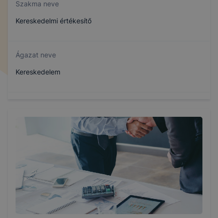
Szakma neve
Kereskedelmi értékesítő
Ágazat neve
Kereskedelem
Szakmajegyzék száma
404161302
Képzés időtartama
3 év
Választható szakmairányok: