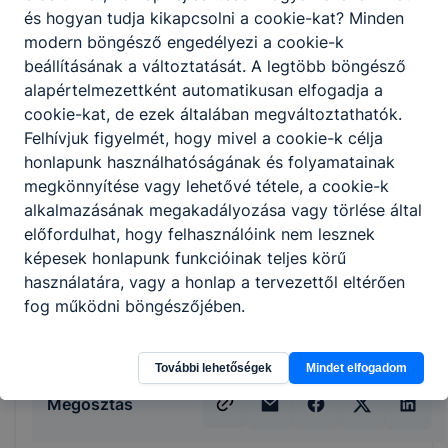
ellátja az eladásra kerülő áruk átvételével,
és hogyan tudja kikapcsolni a cookie-kat? Minden
raktározásával, készletezésével és
modern böngésző engedélyezi a cookie-k
állagmegóvásával kapcsolatos
beállításának a változtatását. A legtöbb böngésző
feladatokat;
alapértelmezettként automatikusan elfogadja a
kialakítja és fenntartja az üzlet polcképét;
cookie-kat, de ezek általában megváltoztathatók.
kezeli a kereskedelmi egységekben
Felhívjuk figyelmét, hogy mivel a cookie-k célja
használatos szoftvereket és mobil
honlapunk használhatóságának és folyamatainak
alkalmazásokat;
megkönnyítése vagy lehetővé tétele, a cookie-k
elvégzi az online értékesítéshez
alkalmazásának megakadályozása vagy törlése által
kapcsolódó szolgáltatásokat;
előfordulhat, hogy felhasználóink nem lesznek
szakszerűen használja a pénztárgépet;
képesek honlapunk funkcióinak teljes körű
kezeli a vevői panaszokat;
használatára, vagy a honlap a tervezettől eltérően
kezeli a szakterületének megfelelő
fog működni böngészőjében.
gépeket, berendezéseket, eszközöket.
További lehetőségek
Mindet elfogadom
Megosztás