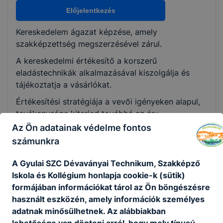
Nem válaszható
Előjelentkezés
Kereskedelem ágazat képzése, amely
KKK/PTT
szakképzettség megszerzésével zárul.
KKK letöltése (pdf)
A kereskedelmi értékesítő a korszerű
PTT letöltése (pdf)
eladástechnikák alkalmazásával kiszolgálja és
tájékoztatja a vásárlókat.
Okleveles technikusképzés
Értékesítési stratégiája a vevői igényeken alapul,
Nem
tevékenysége kiterjed továbbá az áru
beszerzésére, átvételére, készlet kezelésére,
Az Ön adatainak védelme fontos
állagmegóvására és a környezetvédelemre.
számunkra
Ajánlott minden ﬁatal számára, aki szeret
A Gyulai SZC Dévaványai Technikum, Szakképző
emberekkel foglalkozni, szereti a változatos
Iskola és Kollégium honlapja cookie-k (sütik)
kihívásokat, ösztönzi a kereskedelem
formájában információkat tárol az Ön böngészésre
dinamizmusa, fontos számára a hosszú távú
használt eszközén, amely információk személyes
karrierlehetőség.
adatnak minősülhetnek. Az alábbiakban