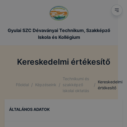
Gyulai SZC Dévaványai Technikum, Szakképző
Iskola és Kollégium
Kereskedelmi értékesítő
Technikumi és
Kereskedelmi
/
/
/
Főoldal
Képzéseink
szakképző
értékesítő
iskolai oktatás
ÁLTALÁNOS ADATOK