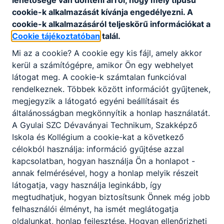
lehetősége van dönteni arról, hogy mely típusú
cookie-k alkalmazását kívánja engedélyezni. A
KOMPETENCIAELVÁRÁS
cookie-k alkalmazásáról teljeskörű információkat a
Önállóság, felelősségtudat, kommunikációs
Cookie tájékoztatóban
talál.
készség, csapatban való együttműködés,
precizitás, problémamegoldó képesség, jó
Mi az a cookie? A cookie egy kis fájl, amely akkor
kapcsolatteremtő képesség, empátia, digitális
kerül a számítógépre, amikor Ön egy webhelyet
eszközök készségszintű használata.
látogat meg. A cookie-k számtalan funkcióval
rendelkeznek. Többek között információt gyűjtenek,
megjegyzik a látogató egyéni beállításait és
A SZAKKÉPZETTSÉGGEL RENDELKEZŐ
általánosságban megkönnyítik a honlap használatát.
A Gyulai SZC Dévaványai Technikum, Szakképző
komplex értékesítői feladatot lát el;
Iskola és Kollégium a cookie-kat a következő
felméri a vásárló igényeit, bemutatja az
célokból használja: információ gyűjtése azzal
árut és a lehetséges kapcsolódó
kapcsolatban, hogyan használja Ön a honlapot -
szolgáltatásokat, szakmai tanácsaival
annak felmérésével, hogy a honlap melyik részeit
segíti a vásárlót a döntésében;
látogatja, vagy használja leginkább, így
közreműködik az árubeszerzés
megtudhatjuk, hogyan biztosítsunk Önnek még jobb
folyamatában, előkészíti a megrendelést
felhasználói élményt, ha ismét meglátogatja
és megrendeli az árut;
oldalunkat, honlap fejlesztése. Hogyan ellenőrizheti