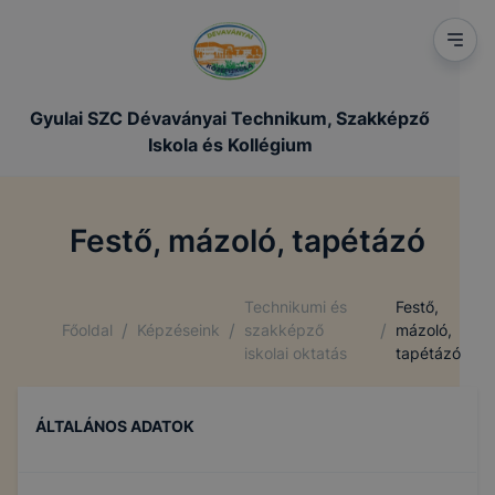
Gyulai SZC Dévaványai Technikum, Szakképző
Iskola és Kollégium
Festő, mázoló, tapétázó
Technikumi és
Festő,
/
/
/
Főoldal
Képzéseink
szakképző
mázoló,
iskolai oktatás
tapétázó
ÁLTALÁNOS ADATOK