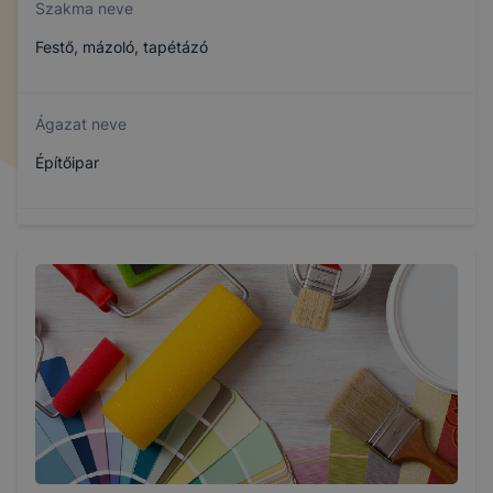
Szakma neve
Festő, mázoló, tapétázó
Ágazat neve
Építőipar
Szakmajegyzék száma
407320605
Képzés időtartama
3 év
Választható szakmairányok: