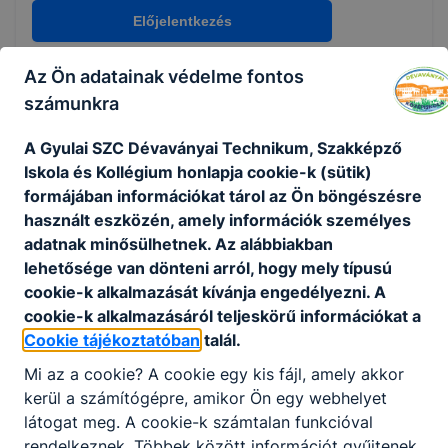
Nem válaszható
Előjelentkezés
Építőipar ágazat képzése, amely szakképzettség
Az Ön adatainak védelme fontos
KKK/PTT
megszerzésével zárul. Festő, mázoló, tapétázó
számunkra
KKK letöltése (pdf)
feladata a különféle alapfelületek festése,
PTT letöltése (pdf)
mázolása, díszítése, megóvása a környezet
A Gyulai SZC Dévaványai Technikum, Szakképző
hatásaival szemben.
Iskola és Kollégium honlapja cookie-k (sütik)
Okleveles technikusképzés
A megfelelő bevonatrendszer kiválasztásához
formájában információkat tárol az Ön böngészésre
elengedhetetlen a szakszerű felületdiagnosztika,
használt eszközén, amely információk személyes
Nem
majd a felület előkezelése, előkészítése.
adatnak minősülhetnek. Az alábbiakban
Tevékenységét a kézi és gépi festési technológiák
lehetősége van dönteni arról, hogy mely típusú
alkalmazásával önállóan, a munkavédelmi,
cookie-k alkalmazását kívánja engedélyezni. A
környezetvédelmi és biztonsági előírások szerint
cookie-k alkalmazásáról teljeskörű információkat a
végzi.
Cookie tájékoztatóban
talál.
Tevékenységével, a festési folyamat alkalmazásán
Mi az a cookie? A cookie egy kis fájl, amely akkor
keresztül részt vesz az építőipari technológiai
kerül a számítógépre, amikor Ön egy webhelyet
folyamatokban.
látogat meg. A cookie-k számtalan funkcióval
rendelkeznek. Többek között információt gyűjtenek,