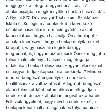
Ajánlott minden ﬁatal számára, aki kreatív
megjegyzik a látogató egyéni beállításait és
gondolkodású, jó a kézügyessége és szeret
általánosságban megkönnyítik a honlap használatát.
változatos munkakörnyezetben dolgozni.
A Gyulai SZC Dévaványai Technikum, Szakképző
Iskola és Kollégium a cookie-kat a következő
célokból használja: információ gyűjtése azzal
KOMPETENCIAELVÁRÁS
kapcsolatban, hogyan használja Ön a honlapot -
Ügyes mozgás, állóképesség, jó ﬁzikum, jó
annak felmérésével, hogy a honlap melyik részeit
szemmérték és térlátás, kézügyesség,
látogatja, vagy használja leginkább, így
csapatmunka.
megtudhatjuk, hogyan biztosítsunk Önnek még jobb
felhasználói élményt, ha ismét meglátogatja
oldalunkat, honlap fejlesztése. Hogyan ellenőrizheti
A SZAKKÉPZETTSÉGGEL RENDELKEZŐ
és hogyan tudja kikapcsolni a cookie-kat? Minden
festi a falfelületet, tapétáz;
modern böngésző engedélyezi a cookie-k
fal-, fa-, fémfelületet mázol;
beállításának a változtatását. A legtöbb böngésző
különböző díszítőmunkákat készít;
alapértelmezettként automatikusan elfogadja a
felújítási munkákat végez kül- és beltérben
cookie-kat, de ezek általában megváltoztathatók.
egyaránt.
Felhívjuk figyelmét, hogy mivel a cookie-k célja
honlapunk használhatóságának és folyamatainak