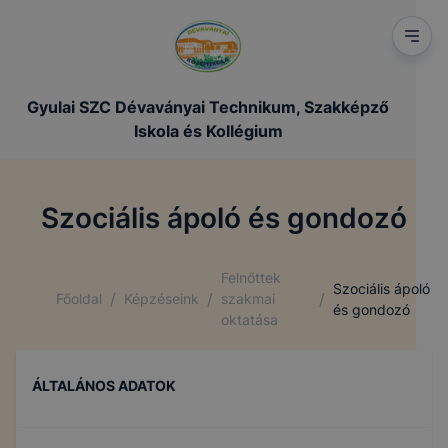
Gyulai SZC Dévaványai Technikum, Szakképző
Iskola és Kollégium
Szociális ápoló és gondozó
Felnőttek
Szociális ápoló
/
/
/
Főoldal
Képzéseink
szakmai
és gondozó
oktatása
ÁLTALÁNOS ADATOK