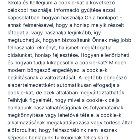
szükség esetén az ellátásban részesülő
Iskola és Kollégium a cookie-kat a következő
személy higiénés szükségleteinek a
célokból használja: információ gyűjtése azzal
kielégítésében is tevékenyen vesz részt;
kapcsolatban, hogyan használja Ön a honlapot -
felméri az adott ellátotti csoporthoz
annak felmérésével, hogy a honlap melyik részeit
tartozó személy sajátos szükségleteit, és a
látogatja, vagy használja leginkább, így
munkacsoport tagjaként részt vesz a
megtudhatjuk, hogyan biztosítsunk Önnek még jobb
gondozási terv elkészítésében,
felhasználói élményt, ha ismét meglátogatja
foglalkozások szervezésében,
oldalunkat, honlap fejlesztése. Hogyan ellenőrizheti
lebonyolításában, elvégzi a kapcsolódó
és hogyan tudja kikapcsolni a cookie-kat? Minden
adminisztrációs feladatokat;
modern böngésző engedélyezi a cookie-k
ha szükséges, baleset vagy hirtelen
beállításának a változtatását. A legtöbb böngésző
egészségromlás esetén elsősegély
alapértelmezettként automatikusan elfogadja a
nyújtására is képes. Felismeri az ellátásban
cookie-kat, de ezek általában megváltoztathatók.
részesülő személy állapotváltozását;
Felhívjuk figyelmét, hogy mivel a cookie-k célja
ismeri az egészségügyi alapellátás
honlapunk használhatóságának és folyamatainak
rendszerét, használja az alapápoláshoz
megkönnyítése vagy lehetővé tétele, a cookie-k
szükséges eszközöket, kezeli a
alkalmazásának megakadályozása vagy törlése által
feladatellátáshoz szükséges műszereket,
előfordulhat, hogy felhasználóink nem lesznek
továbbá a gyógyászati segédeszközök, a
képesek honlapunk funkcióinak teljes körű