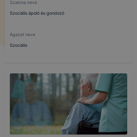
Szakma neve
Szociális ápoló és gondozó
Ágazat neve
Szociális
Szakmajegyzék száma
409232203
Képzés időtartama
3 év
Választható szakmairányok: