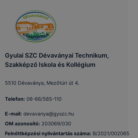
Gyulai SZC Dévaványai Technikum,
Szakképző Iskola és Kollégium
5510 Dévaványa, Mezőtúri út 4.
Telefon:
06-66/585-110
E-mail:
devavanya@gyszc.hu
OM azonosító:
203069/030
Felnőttképzési nyilvántartás száma:
B/2021/002065