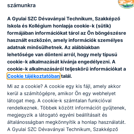
számunkra
KOMPETENCIAELVÁRÁS
A Gyulai SZC Dévaványai Technikum, Szakképző
Felelősségtudat, pontosság, kapcsolatteremtő
Iskola és Kollégium honlapja cookie-k (sütik)
készség, empatikus készség, segítőkészség,
formájában információkat tárol az Ön böngészésre
türelmesség, tolerancia, határozottság, motiváló
használt eszközén, amely információk személyes
készség.
adatnak minősülhetnek. Az alábbiakban
lehetősége van dönteni arról, hogy mely típusú
cookie-k alkalmazását kívánja engedélyezni. A
A SZAKKÉPZETTSÉGGEL RENDELKEZŐ
cookie-k alkalmazásáról teljeskörű információkat a
Cookie tájékoztatóban
talál.
alapápolási és gondozási tevékenységeket
végez felsőfokú végzettséggel rendelkező
Mi az a cookie? A cookie egy kis fájl, amely akkor
szociális és/vagy egészségügyi szakember
kerül a számítógépre, amikor Ön egy webhelyet
irányítása mellett. Segítséget nyújt a
látogat meg. A cookie-k számtalan funkcióval
mindennapi életvitel biztosításában, a
rendelkeznek. Többek között információt gyűjtenek,
háztartásvitelben,
megjegyzik a látogató egyéni beállításait és
háztartásgazdálkodásban, szociális
általánosságban megkönnyítik a honlap használatát.
ügyintézésben;
A Gyulai SZC Dévaványai Technikum, Szakképző