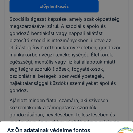
Nem válaszható
Előjelentkezés
Szociális ágazat képzése, amely szakképzettség
KKK/PTT
megszerzésével zárul. A szociális ápoló és
KKK letöltése (pdf)
gondozó bentlakást vagy nappali ellátást
PTT letöltése (pdf)
biztosító szociális intézményekben, illetve az
ellátást igénylő otthoni környezetében, gondozói
munkakörben végzi tevékenységét. Életkoruk,
Okleveles technikusképzés
egészségi, mentális vagy ﬁzikai állapotuk miatt
Nem
segítségre szoruló (idősek, fogyatékosok,
pszichiátriai betegek, szenvedélybetegek,
hajléktalansággal küzdők) személyeket ápol és
gondoz.
Ajánlott minden fiatal számára, aki szívesen
közreműködik a támogatásra szorulók
gondozásában, nevelésében, fejlesztésében és
segítésében és az ehhez fűződő adminisztrációs
feladatokban.
Az Ön adatainak védelme fontos