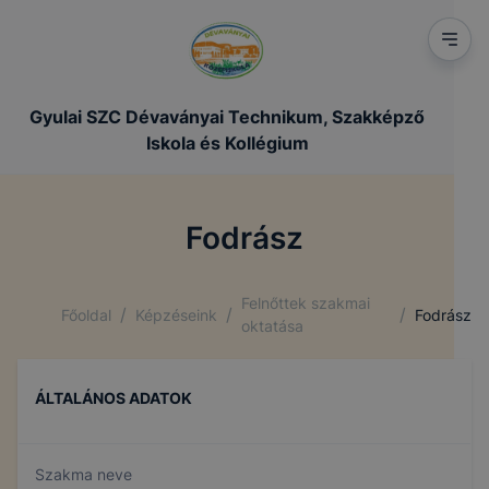
Gyulai SZC Dévaványai Technikum, Szakképző
Iskola és Kollégium
Fodrász
Felnőttek szakmai
/
/
/
Főoldal
Képzéseink
Fodrász
oktatása
ÁLTALÁNOS ADATOK
Szakma neve