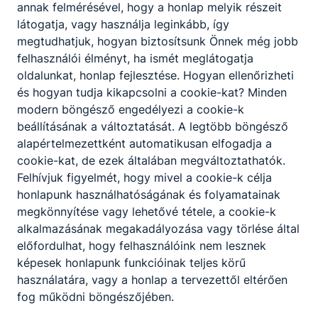
megtervezi a haj színváltoztatásait,
annak felmérésével, hogy a honlap melyik részeit
alkalmazza a megfelelő termékeket,
látogatja, vagy használja leginkább, így
technológiákat, szükség szerint;
megtudhatjuk, hogyan biztosítsunk Önnek még jobb
megtervezi a haj tartós
felhasználói élményt, ha ismét meglátogatja
formaváltoztatásait, alkalmazza a
oldalunkat, honlap fejlesztése. Hogyan ellenőrizheti
megfelelő termékeket, technológiákat,
és hogyan tudja kikapcsolni a cookie-kat? Minden
szükség szerint;
modern böngésző engedélyezi a cookie-k
elvégzi az alap és divathajvágási formákat,
beállításának a változtatását. A legtöbb böngésző
alkalmazza a szükséges technológiákat,
alapértelmezettként automatikusan elfogadja a
technikákat, hajszárítást a szükséges
cookie-kat, de ezek általában megváltoztathatók.
eszközökkel, divatkövetéssel,
Felhívjuk figyelmét, hogy mivel a cookie-k célja
termékfelhasználással;
honlapunk használhatóságának és folyamatainak
megtervezi és elvégzi a különböző
megkönnyítése vagy lehetővé tétele, a cookie-k
hajhosszabbítási technológiákat,
alkalmazásának megakadályozása vagy törlése által
technikákat és alkalmi hajviseletet készít
előfordulhat, hogy felhasználóink nem lesznek
fizikai formaváltoztató eszközök
képesek honlapunk funkcióinak teljes körű
segítségével, díszítés alkalmazásával;
használatára, vagy a honlap a tervezettől eltérően
minden szolgáltatást követően tanácsot
fog működni böngészőjében.
ad a vendégének otthoni hajápoláshoz és