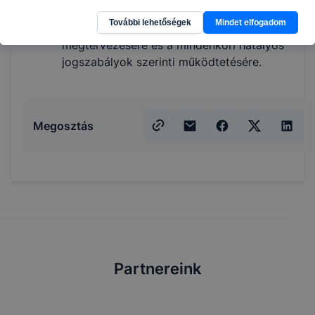
hajformázáshoz;
További lehetőségek
Mindet elfogadom
képes a fodrászszalon működésének
megtervezésére és a mindenkori hatályos
jogszabályok szerinti működtetésére.
Megosztás
Partnereink