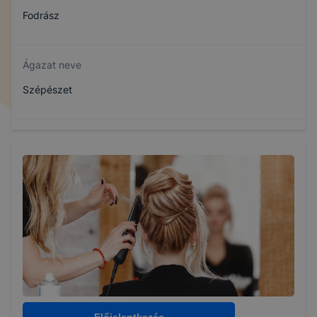
Fodrász
Ágazat neve
Szépészet
Szakmajegyzék száma
510122101
Képzés időtartama
5 év
Választható szakmairányok:
Nem válaszható