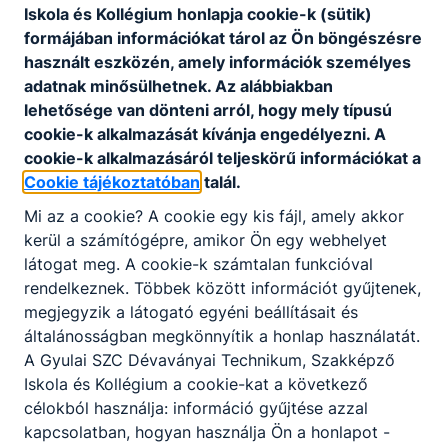
Iskola és Kollégium honlapja cookie-k (sütik)
formájában információkat tárol az Ön böngészésre
használt eszközén, amely információk személyes
adatnak minősülhetnek. Az alábbiakban
lehetősége van dönteni arról, hogy mely típusú
cookie-k alkalmazását kívánja engedélyezni. A
cookie-k alkalmazásáról teljeskörű információkat a
Cookie tájékoztatóban
talál.
Mi az a cookie? A cookie egy kis fájl, amely akkor
kerül a számítógépre, amikor Ön egy webhelyet
2 éves szakmai oktatás
látogat meg. A cookie-k számtalan funkcióval
rendelkeznek. Többek között információt gyűjtenek,
Nem vettek fel? Semmi pánik, van egy
megjegyzik a látogató egyéni beállításait és
szuper B-tervünk! Ne töltsd tétlenül az
előtted álló évet! Tanulj gyakorlatias
általánosságban megkönnyítik a honlap használatát.
szakmát a Dévaványai Középiskolában!
A Gyulai SZC Dévaványai Technikum, Szakképző
Képzéseink érettségivel rendelkezőknek: -
Iskola és Kollégium a cookie-kat a következő
Fodrász - Kisgyermekgondozó, -nevelő -
2026. júl. 21.
Földi Zoltán
célokból használja: információ gyűjtése azzal
Informatikai rendszer- és alkalmazás-
kapcsolatban, hogyan használja Ön a honlapot -
üzemeltető technikus Az első és a második