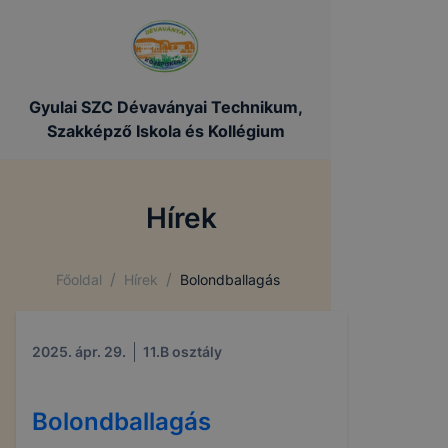
Gyulai SZC Dévaványai Technikum,
Szakképző Iskola és Kollégium
Hírek
/
/
Főoldal
Hírek
Bolondballagás
2025. ápr. 29.
11.B osztály
Bolondballagás