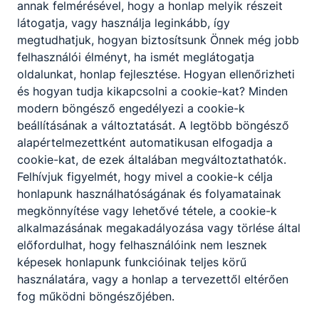
annak felmérésével, hogy a honlap melyik részeit
szakma megszerzése mindenki számára
látogatja, vagy használja leginkább, így
ingyenes.
megtudhatjuk, hogyan biztosítsunk Önnek még jobb
felhasználói élményt, ha ismét meglátogatja
oldalunkat, honlap fejlesztése. Hogyan ellenőrizheti
és hogyan tudja kikapcsolni a cookie-kat? Minden
modern böngésző engedélyezi a cookie-k
beállításának a változtatását. A legtöbb böngésző
alapértelmezettként automatikusan elfogadja a
cookie-kat, de ezek általában megváltoztathatók.
INFORMÁCIÓK a nyári szünetre
Felhívjuk figyelmét, hogy mivel a cookie-k célja
honlapunk használhatóságának és folyamatainak
Az iskolában 2026. július 6. és augusztus
megkönnyítése vagy lehetővé tétele, a cookie-k
17. között személyes hivatali ügyintézés
alkalmazásának megakadályozása vagy törlése által
szerdai napokon 8-12 óra között
előfordulhat, hogy felhasználóink nem lesznek
lehetséges. A javítóvizsga időpontja: 2026.
képesek honlapunk funkcióinak teljes körű
augusztus 25. (kedd) 8 órától. A vizsgával
használatára, vagy a honlap a tervezettől eltérően
kapcsolatos konzultációs nap: 2026.
2026. júl. 4.
Tóth Erika
fog működni böngészőjében.
augusztus 24. (hétfő) 8-12 óra között. Első
tanítási nap (előreláthatóan): 2026.