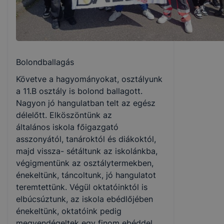
Bolondballagás
Követve a hagyományokat, osztályunk
a 11.B osztály is bolond ballagott.
Nagyon jó hangulatban telt az egész
délelőtt. Elköszöntünk az
általános iskola főigazgató
asszonyától, tanároktól és diákoktól,
majd vissza- sétáltunk az iskolánkba,
végigmentünk az osztálytermekben,
énekeltünk, táncoltunk, jó hangulatot
teremtettünk. Végül oktatóinktól is
elbúcsúztunk, az iskola ebédlőjében
énekeltünk, oktatóink pedig
megvendégeltek egy finom ebéddel.