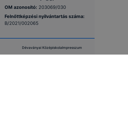
OM azonosító:
203069/030
Felnőttképzési nyilvántartás száma:
B/2021/002065
Dévaványai Középiskola
Impresszum